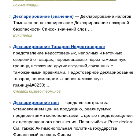
документации
Декларирование (значения)
— Декларирование налогов
7
Таможенное декларирование Декларирование пожарной
безопасности Cписок значений слов …
Википедия
Декларирование Товаров Недостоверное
—
8
представление недостоверных, неполных и неточных
сведений о товарах, перемещаемых через таможенную
границу, искажение других сведений,связанных с
таможенными правилами. Недостоверное декларирование
товаров, перемещаемых через таможенную
границу&#8230; …
Словарь бизнес-терминов
Декларирование цен
— средство контроля за
9
установлением цен на продукцию, реализуемую
предприятиями монополистами, с целью предотвращения
их неоправданного повышения. По английски: Price declare
См. также: Антимонопольная политика государства
Финансовый словарь Финам …