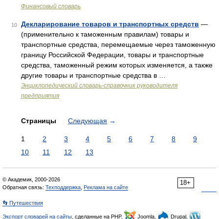
Финансовый словарь
Декларирование товаров и транспортных средств
—
10
(применительно к таможенным правилам) товары и
транспортные средства, перемещаемые через таможенную
границу Российской Федерации, товары и транспортные
средства, таможенный режим которых изменяется, а также
другие товары и транспортные средства в …
Энциклопедический словарь-справочник руководителя
предприятия
Страницы
Следующая
→
1
2
3
4
5
6
7
8
9
10
11
12
13
© Академик, 2000-2026
18+
Обратная связь:
Техподдержка
,
Реклама на сайте
👣 Путешествия
Экспорт словарей на сайты
, сделанные на PHP,
Joomla,
Drupal,