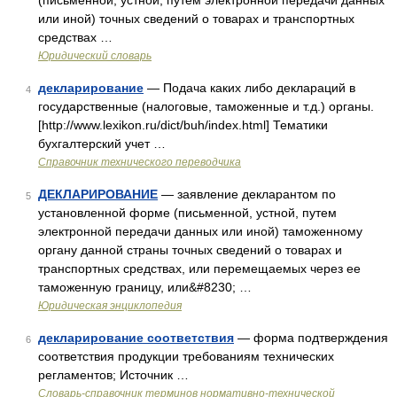
(письменной, устной, путем электронной передачи данных
или иной) точных сведений о товарах и транспортных
средствах …
Юридический словарь
декларирование
— Подача каких либо деклараций в
4
государственные (налоговые, таможенные и т.д.) органы.
[http://www.lexikon.ru/dict/buh/index.html] Тематики
бухгалтерский учет …
Справочник технического переводчика
ДЕКЛАРИРОВАНИЕ
— заявление декларантом по
5
установленной форме (письменной, устной, путем
электронной передачи данных или иной) таможенному
органу данной страны точных сведений о товарах и
транспортных средствах, или перемещаемых через ее
таможенную границу, или&#8230; …
Юридическая энциклопедия
декларирование соответствия
— форма подтверждения
6
соответствия продукции требованиям технических
регламентов; Источник …
Словарь-справочник терминов нормативно-технической